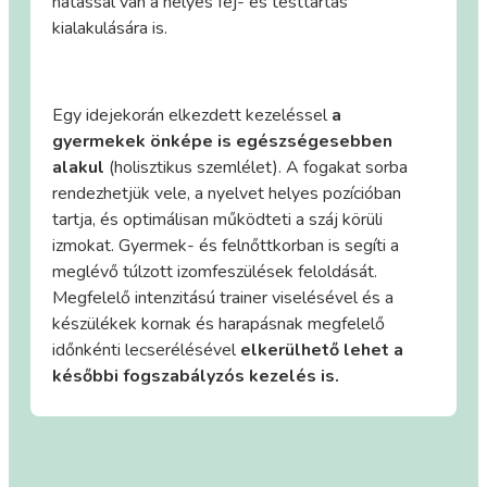
hatással van a helyes fej- és testtartás
kialakulására is.
Egy idejekorán elkezdett kezeléssel
a
gyermekek önképe is egészségesebben
alakul
(holisztikus szemlélet). A fogakat sorba
rendezhetjük vele, a nyelvet helyes pozícióban
tartja, és optimálisan működteti a száj körüli
izmokat. Gyermek- és felnőttkorban is segíti a
meglévő túlzott izomfeszülések feloldását.
Megfelelő intenzitású trainer viselésével és a
készülékek kornak és harapásnak megfelelő
időnkénti lecserélésével
elkerülhető lehet a
későbbi fogszabályzós kezelés is.