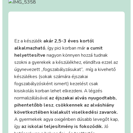
Ez a készülék
akár 2,5-3 éves kortól
alkalmazható
, így pici korban már
a cumit
helyettesítve
nagyon könnyen hozzá tudnak
szokni a gyerekek a készülékhez, elindítva ezzel az
úgynevezett „fogszabályzásukat”, míg a kivehető
készülékes (sokak számára éjszakai
fogszabályzósként ismert) kezelést csak
kisiskolás korban lehet elkezdeni. A légzés
normalizálásával
az éjszakai alvás nyugodtabb,
pihentetőbb lesz
,
csökkennek az alváshiány
következtében kialakult viselkedési zavarok.
A gyermekek agya oxigénben dúsabb levegőt kap,
így
az iskolai teljesítmény is fokozódik.
Jó