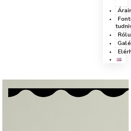
Árai
Font
tudni
Rólu
Galé
Elér